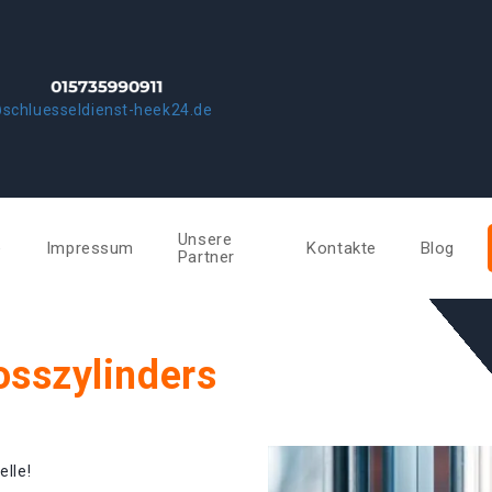
schluesseldienst-heek24.de
Unsere
e
Impressum
Kontakte
Blog
Partner
osszylinders
elle!