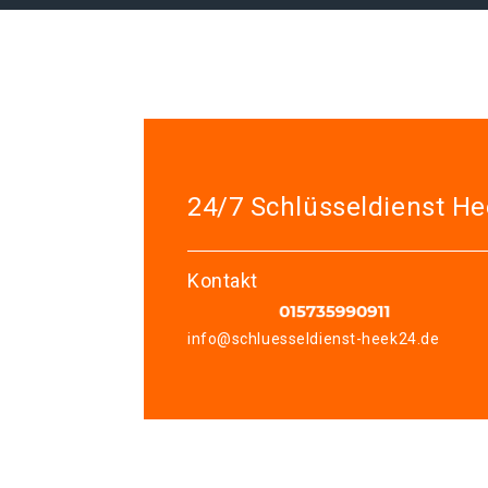
24/7 Schlüsseldienst H
Kontakt
info@schluesseldienst-heek24.de